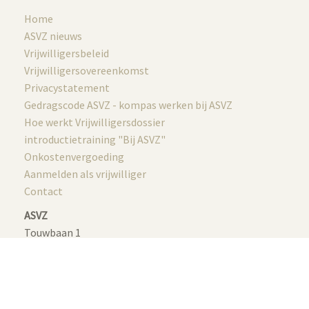
Home
ASVZ nieuws
Vrijwilligersbeleid
Vrijwilligersovereenkomst
Privacystatement
Gedragscode ASVZ - kompas werken bij ASVZ
Hoe werkt Vrijwilligersdossier
introductietraining "Bij ASVZ"
Onkostenvergoeding
Aanmelden als vrijwilliger
Contact
ASVZ
Touwbaan 1
3363 WB Sliedrecht
088 993 2001
vrijwilligers@asvz.nl
ASVZ © | 2026