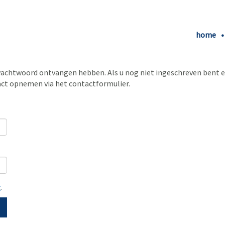
home
wachtwoord ontvangen hebben. Als u nog niet ingeschreven bent e
tact opnemen via het contactformulier.
g
.